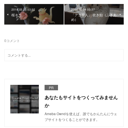
2018.03.25 03:02
2018.02.04 03:57
桜ネコ
「アゴ星人」 吹き飴（ふきあ
め）
0
コメント
PR
あなたもサイトをつくってみません
か
Ameba Owndを使えば、誰でもかんたんにウェ
ブサイトをつくることができます。