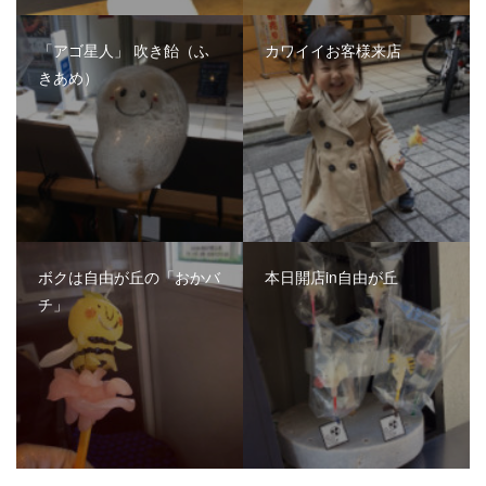
「アゴ星人」 吹き飴（ふ
カワイイお客様来店
きあめ）
ボクは自由が丘の「おかバ
本日開店in自由が丘
チ」