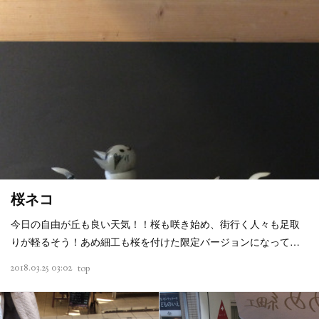
桜ネコ
今日の自由が丘も良い天気！！桜も咲き始め、街行く人々も足取
りが軽るそう！あめ細工も桜を付けた限定バージョンになって…
2018.03.25 03:02
top