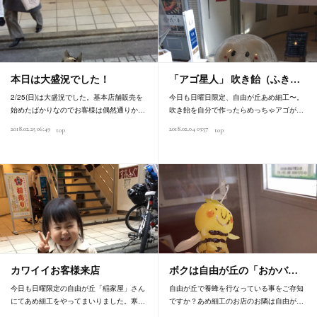
本日は大盛況でした！
「アゴ星人」 吹き飴（ふき…
2/25(日)は大盛況でした。基本店舗販売を
今日も日曜日限定、自由が丘あめ細工〜。
始めたばかりなのでお客様は偶然通りか…
吹き飴を自分で作ったらめっちゃアゴが…
2018.02.25 06:49
2018.02.04 03:57
top
top
カワイイお客様来店
ボクは自由が丘の「おかバ…
今日も日曜限定の自由が丘「稲家屋」さん
自由が丘で養蜂を行なっている事をご存知
にてあめ細工をやってまいりました。寒…
ですか？あめ細工のお店のお隣は自由が…