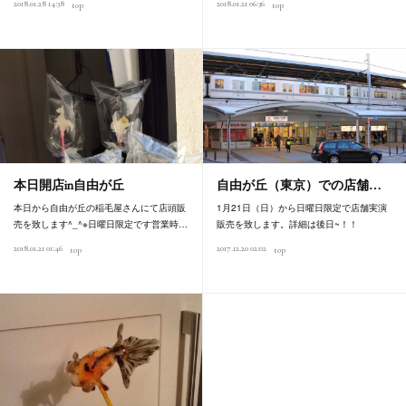
2018.01.28 14:38
2018.01.21 06:36
top
top
本日開店in自由が丘
自由が丘（東京）での店舗…
本日から自由が丘の稲毛屋さんにて店頭販
1月21日（日）から日曜日限定で店舗実演
売を致します^_^※日曜日限定です営業時…
販売を致します。詳細は後日~！！
2018.01.21 01:46
2017.12.20 02:02
top
top