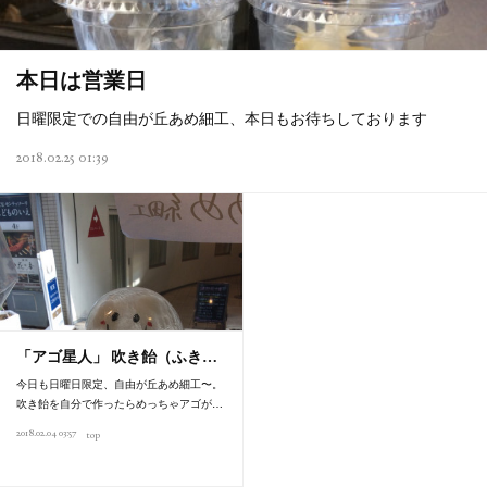
本日は営業日
日曜限定での自由が丘あめ細工、本日もお待ちしております
2018.02.25 01:39
「アゴ星人」 吹き飴（ふき…
今日も日曜日限定、自由が丘あめ細工〜。
吹き飴を自分で作ったらめっちゃアゴが…
2018.02.04 03:57
top